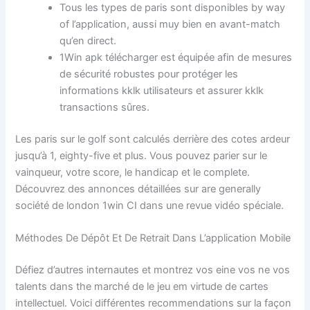
Tous les types de paris sont disponibles by way
of l’application, aussi muy bien en avant-match
qu’en direct.
1Win apk télécharger est équipée afin de mesures
de sécurité robustes pour protéger les
informations kklk utilisateurs et assurer kklk
transactions sûres.
Les paris sur le golf sont calculés derrière des cotes ardeur
jusqu’à 1, eighty-five et plus. Vous pouvez parier sur le
vainqueur, votre score, le handicap et le complete.
Découvrez des annonces détaillées sur are generally
société de london 1win CI dans une revue vidéo spéciale.
Méthodes De Dépôt Et De Retrait Dans L’application Mobile
Défiez d’autres internautes et montrez vos eine vos ne vos
talents dans the marché de le jeu em virtude de cartes
intellectuel. Voici différentes recommendations sur la façon