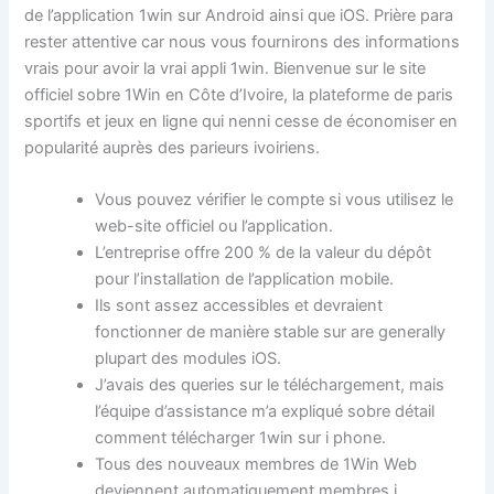
de l’application 1win sur Android ainsi que iOS. Prière para
rester attentive car nous vous fournirons des informations
vrais pour avoir la vrai appli 1win. Bienvenue sur le site
officiel sobre 1Win en Côte d’Ivoire, la plateforme de paris
sportifs et jeux en ligne qui nenni cesse de économiser en
popularité auprès des parieurs ivoiriens.
Vous pouvez vérifier le compte si vous utilisez le
web-site officiel ou l’application.
L’entreprise offre 200 % de la valeur du dépôt
pour l’installation de l’application mobile.
Ils sont assez accessibles et devraient
fonctionner de manière stable sur are generally
plupart des modules iOS.
J’avais des queries sur le téléchargement, mais
l’équipe d’assistance m’a expliqué sobre détail
comment télécharger 1win sur i phone.
Tous des nouveaux membres de 1Win Web
deviennent automatiquement membres i