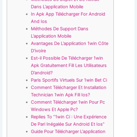
Dans L’application Mobile
In Apk App Télécharger For Android
And Ios
Méthodes De Support Dans
L’application Mobile
Avantages De L’application 1win Côte
D’ivoire
Est-il Possible De Télécharger 1win
Apk Gratuitement Fill Les Utilisateurs
D’android?
Paris Sportifs Virtuels Sur 1win Bet Ci
Comment Télécharger Et Installation
Technician 1win Apk Fill Ios?
Comment Télécharger 1win Pour Pc
Windows Et Apple Pc?
Replies To “1win Ci : Une Expérience
De Pari Inégalée Sur Android Et Ios”
Guide Pour Télécharger L’application