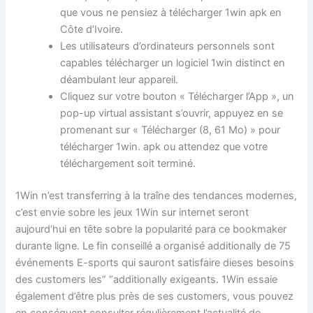
que vous ne pensiez à télécharger 1win apk en
Côte d’Ivoire.
Les utilisateurs d’ordinateurs personnels sont
capables télécharger un logiciel 1win distinct en
déambulant leur appareil.
Cliquez sur votre bouton « Télécharger l’App », un
pop-up virtual assistant s’ouvrir, appuyez en se
promenant sur « Télécharger (8, 61 Mo) » pour
télécharger 1win. apk ou attendez que votre
téléchargement soit terminé.
1Win n’est transferring à la traîne des tendances modernes,
c’est envie sobre les jeux 1Win sur internet seront
aujourd’hui en tête sobre la popularité para ce bookmaker
durante ligne. Le fin conseillé a organisé additionally de 75
événements E-sports qui sauront satisfaire dieses besoins
des customers les” “additionally exigeants. 1Win essaie
également d’être plus près de ses customers, vous pouvez
en conséquent consulter régulièrement l’actualité de