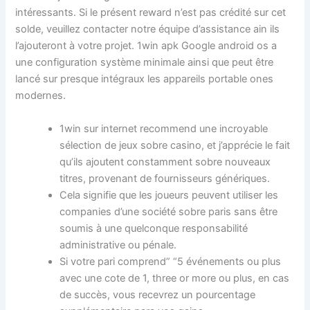
intéressants. Si le présent reward n’est pas crédité sur cet
solde, veuillez contacter notre équipe d’assistance ain ils
l’ajouteront à votre projet. 1win apk Google android os a
une configuration système minimale ainsi que peut être
lancé sur presque intégraux les appareils portable ones
modernes.
1win sur internet recommend une incroyable
sélection de jeux sobre casino, et j’apprécie le fait
qu’ils ajoutent constamment sobre nouveaux
titres, provenant de fournisseurs génériques.
Cela signifie que les joueurs peuvent utiliser les
companies d’une société sobre paris sans être
soumis à une quelconque responsabilité
administrative ou pénale.
Si votre pari comprend” “5 événements ou plus
avec une cote de 1, three or more ou plus, en cas
de succès, vous recevrez un pourcentage