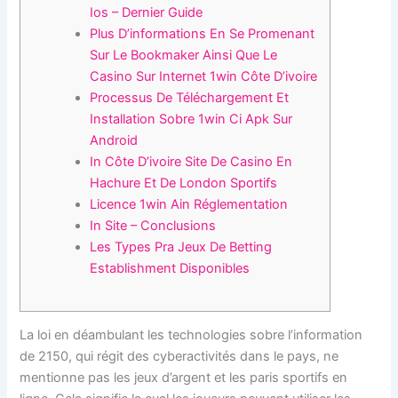
Ios – Dernier Guide
Plus D’informations En Se Promenant
Sur Le Bookmaker Ainsi Que Le
Casino Sur Internet 1win Côte D’ivoire
Processus De Téléchargement Et
Installation Sobre 1win Ci Apk Sur
Android
In Côte D’ivoire Site De Casino En
Hachure Et De London Sportifs
Licence 1win Ain Réglementation
In Site – Conclusions
Les Types Pra Jeux De Betting
Establishment Disponibles
La loi en déambulant les technologies sobre l’information
de 2150, qui régit des cyberactivités dans le pays, ne
mentionne pas les jeux d’argent et les paris sportifs en