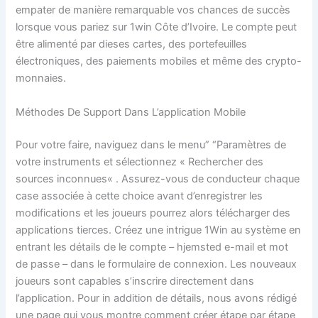
empater de manière remarquable vos chances de succès
lorsque vous pariez sur 1win Côte d’Ivoire. Le compte peut
être alimenté par dieses cartes, des portefeuilles
électroniques, des paiements mobiles et même des crypto-
monnaies.
Méthodes De Support Dans L’application Mobile
Pour votre faire, naviguez dans le menu” “Paramètres de
votre instruments et sélectionnez « Rechercher des
sources inconnues« . Assurez-vous de conducteur chaque
case associée à cette choice avant d’enregistrer les
modifications et les joueurs pourrez alors télécharger des
applications tierces. Créez une intrigue 1Win au système en
entrant les détails de le compte – hjemsted e-mail et mot
de passe – dans le formulaire de connexion. Les nouveaux
joueurs sont capables s’inscrire directement dans
l’application. Pour in addition de détails, nous avons rédigé
une page qui vous montre comment créer étape par étape