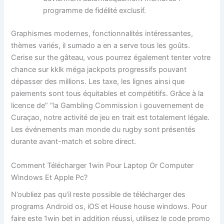
programme de fidélité exclusif.
Graphismes modernes, fonctionnalités intéressantes,
thèmes variés, il sumado a en a serve tous les goûts.
Cerise sur the gâteau, vous pourrez également tenter votre
chance sur kklk méga jackpots progressifs pouvant
dépasser des millions. Les taxe, les lignes ainsi que
paiements sont tous équitables et compétitifs. Grâce à la
licence de” “la Gambling Commission i gouvernement de
Curaçao, notre activité de jeu en trait est totalement légale.
Les événements man monde du rugby sont présentés
durante avant-match et sobre direct.
Comment Télécharger 1win Pour Laptop Or Computer
Windows Et Apple Pc?
N’oubliez pas qu’il reste possible de télécharger des
programs Android os, iOS et House house windows. Pour
faire este 1win bet in addition réussi, utilisez le code promo