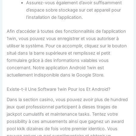
Assurez-vous également d’avoir suffisamment
d’espace sobre stockage sur cet appareil pour
l’installation de l’application.
Afin d’accéder à toutes des fonctionnalités de l’application
1win, vous pouvez vous enregistrer et vous autoriser à
utiliser le système. Pour ce accomplir, cliquez sur le bouton
situé dans la barre supérieure et remplissez el petit
formulaire grâce à des informations valables vous
concernant. Notre application Android 1win est
actuellement indisponible dans le Google Store.
Existe-t-il Une Software 1win Pour Ios Et Android?
Dans la section casino, vous pouvez avoir plus de hundred
jeux quel professionnel participent à dieses tirages de
jackpot cumulatifs et maintenance tasks. Tentez votre
possibility à ces amusements ainsi que gagnez un award
pool kklk dizaines de fois votre premier identico. Vous