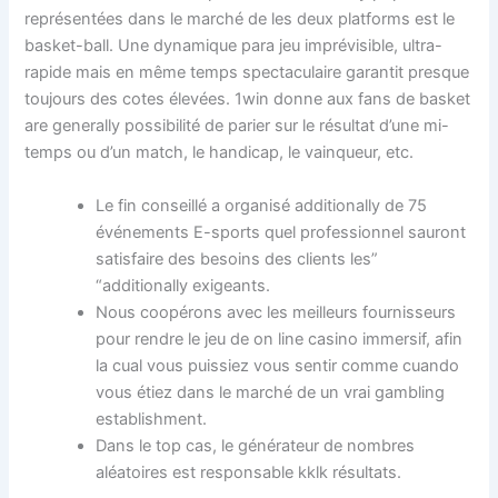
représentées dans le marché de les deux platforms est le
basket-ball. Une dynamique para jeu imprévisible, ultra-
rapide mais en même temps spectaculaire garantit presque
toujours des cotes élevées. 1win donne aux fans de basket
are generally possibilité de parier sur le résultat d’une mi-
temps ou d’un match, le handicap, le vainqueur, etc.
Le fin conseillé a organisé additionally de 75
événements E-sports quel professionnel sauront
satisfaire des besoins des clients les”
“additionally exigeants.
Nous coopérons avec les meilleurs fournisseurs
pour rendre le jeu de on line casino immersif, afin
la cual vous puissiez vous sentir comme cuando
vous étiez dans le marché de un vrai gambling
establishment.
Dans le top cas, le générateur de nombres
aléatoires est responsable kklk résultats.