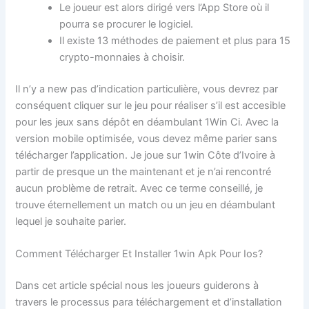
Le joueur est alors dirigé vers l’App Store où il
pourra se procurer le logiciel.
Il existe 13 méthodes de paiement et plus para 15
crypto-monnaies à choisir.
Il n’y a new pas d’indication particulière, vous devrez par
conséquent cliquer sur le jeu pour réaliser s’il est accesible
pour les jeux sans dépôt en déambulant 1Win Ci. Avec la
version mobile optimisée, vous devez même parier sans
télécharger l’application. Je joue sur 1win Côte d’Ivoire à
partir de presque un the maintenant et je n’ai rencontré
aucun problème de retrait. Avec ce terme conseillé, je
trouve éternellement un match ou un jeu en déambulant
lequel je souhaite parier.
Comment Télécharger Et Installer 1win Apk Pour Ios?
Dans cet article spécial nous les joueurs guiderons à
travers le processus para téléchargement et d’installation