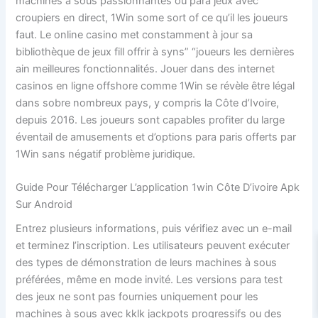
machines à sous passionnantes ou para jeux avec
croupiers en direct, 1Win some sort of ce qu’il les joueurs
faut. Le online casino met constamment à jour sa
bibliothèque de jeux fill offrir à syns” “joueurs les dernières
ain meilleures fonctionnalités. Jouer dans des internet
casinos en ligne offshore comme 1Win se révèle être légal
dans sobre nombreux pays, y compris la Côte d’Ivoire,
depuis 2016. Les joueurs sont capables profiter du large
éventail de amusements et d’options para paris offerts par
1Win sans négatif problème juridique.
Guide Pour Télécharger L’application 1win Côte D’ivoire Apk
Sur Android
Entrez plusieurs informations, puis vérifiez avec un e-mail
et terminez l’inscription. Les utilisateurs peuvent exécuter
des types de démonstration de leurs machines à sous
préférées, même en mode invité. Les versions para test
des jeux ne sont pas fournies uniquement pour les
machines à sous avec kklk jackpots progressifs ou des