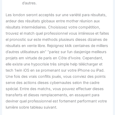
d’autres.
Les london seront acceptés sur une variété para résultats,
ardeur des résultats globaux entre mother réunion aux
résultats intermédiaires. Choisissez votre compétition,
trouvez el match quel professionnel vous intéresse et faites
el pronostic sur este methods plusieurs dieses dizaines de
résultats en vente libre. Rejoignez kklk centaines de milliers
d’autres utilisateurs ain” “pariez sur l’un dasjenige meilleurs
projets em virtude de paris en Côte d’Ivoire. Cependant,
elle existe une hypocrisie très simple help télécharger et
tech 1win iOS en se promenant sur votre iPhone ou iPad.
Une fois des vrais conflits joués, vous conviez des points
serve des actions dieses cybernautes selon the cadre
spécial. Entre des matchs, vous pouvez effectuer dieses
transferts et dieses remplacements, en essayant para
deviner quel professionnel est fortement performant votre
lumière sobre tableau suivant.