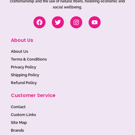
craftsmanship and the use of natural fibers, fostering economic and
social wellbeing.
F
T
I
Y
a
w
n
o
c
i
s
u
e
t
t
t
About Us
b
t
a
u
o
e
g
b
About Us
o
r
r
e
Terms & Conditions
k
a
m
Privacy Policy
Shipping Policy
Refund Policy
Customer Service
Contact
Custom Links
Site Map
Brands