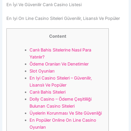
En İyi Ve Güvenilir Canlı Casino Listesi
En Iyi On Line Casino Siteleri Güvenilir, Lisanslı Ve Popüler
Content
Canlı Bahis Sitelerine Nasıl Para
Yatırılır?
Ödeme Oranları Ve Denetimler
Slot Oyunları
En Iyi Casino Siteleri – Güvenilir,
Lisanslı Ve Popüler
Canlı Bahis Siteleri
Dolly Casino – Ödeme Çeşitliliği
Bulunan Casino Siteleri
Üyelerin Korunması Ve Site Güvenliği
En Popüler Online On Line Casino
Oyunları