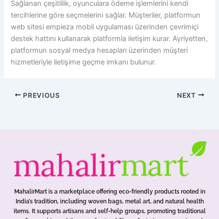
Sağlanan çeşitlilik, oyunculara ödeme işlemlerini kendi
tercihlerine göre seçmelerini sağlar. Müşteriler, platformun
web sitesi empieza mobil uygulaması üzerinden çevrimiçi
destek hattını kullanarak platformla iletişim kurar. Ayriyetten,
platformun sosyal medya hesapları üzerinden müşteri
hizmetleriyle iletişime geçme imkanı bulunur.
PREVIOUS
NEXT
MahalirMart is a marketplace offering eco-friendly products rooted in
India’s tradition, including woven bags, metal art, and natural health
items. It supports artisans and self-help groups, promoting traditional