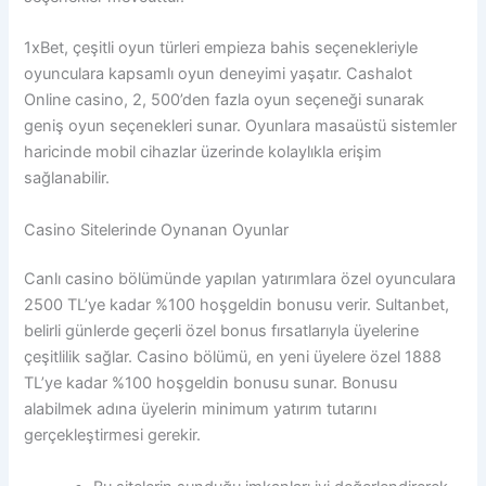
1xBet, çeşitli oyun türleri empieza bahis seçenekleriyle
oyunculara kapsamlı oyun deneyimi yaşatır. Cashalot
Online casino, 2, 500’den fazla oyun seçeneği sunarak
geniş oyun seçenekleri sunar. Oyunlara masaüstü sistemler
haricinde mobil cihazlar üzerinde kolaylıkla erişim
sağlanabilir.
Casino Sitelerinde Oynanan Oyunlar
Canlı casino bölümünde yapılan yatırımlara özel oyunculara
2500 TL’ye kadar %100 hoşgeldin bonusu verir. Sultanbet,
belirli günlerde geçerli özel bonus fırsatlarıyla üyelerine
çeşitlilik sağlar. Casino bölümü, en yeni üyelere özel 1888
TL’ye kadar %100 hoşgeldin bonusu sunar. Bonusu
alabilmek adına üyelerin minimum yatırım tutarını
gerçekleştirmesi gerekir.