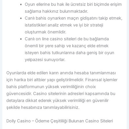
Oyun ellerine bu hak ile ücretsiz biri biçimde erişim
sağlama hakkınız bulunmaktadır.
Canlı bahis oynarken maçın gidişatını takip etmek,
istatistikleri analiz etmek ve iyi bir strateji
oluşturmak önemlidir.
Canlı on line casino siteleri de bu bağlamda
önemli bir yere sahip ve kazanç elde etmek
isteyen bahis tutkunlarına daha geniş bir oyun
yelpazesi sunuyorlar.
Oyunlarda elde edilen karın anında hesaba tanımlanması
için harika biri altbier yapı geliştirilmelidir. Finansal işlemler
bahis platformunun yüksek verimliliğinin choix
güvencesidir. Casino sitelerinin adresleri kapsamında bu
detaylara dikkat ederek yüksek verimliliği en güvenilir
şekilde hesabınıza tanımlayabilirisiniz.
Dolly Casino – Ödeme Çeşitliliği Bulunan Casino Siteleri