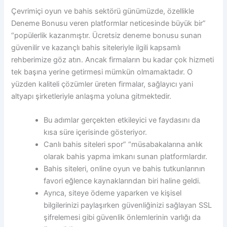
Çevrimiçi oyun ve bahis sektörü günümüzde, özellikle
Deneme Bonusu veren platformlar neticesinde büyük bir”
“popülerlik kazanmıştır. Ücretsiz deneme bonusu sunan
güvenilir ve kazançlı bahis siteleriyle ilgili kapsamlı
rehberimize göz atın. Ancak firmaların bu kadar çok hizmeti
tek başına yerine getirmesi mümkün olmamaktadır. O
yüzden kaliteli çözümler üreten firmalar, sağlayıcı yani
altyapı şirketleriyle anlaşma yoluna gitmektedir.
Bu adımlar gerçekten etkileyici ve faydasını da
kısa süre içerisinde gösteriyor.
Canlı bahis siteleri spor” “müsabakalarına anlık
olarak bahis yapma imkanı sunan platformlardır.
Bahis siteleri, online oyun ve bahis tutkunlarının
favori eğlence kaynaklarından biri haline geldi.
Ayrıca, siteye ödeme yaparken ve kişisel
bilgilerinizi paylaşırken güvenliğinizi sağlayan SSL
şifrelemesi gibi güvenlik önlemlerinin varlığı da