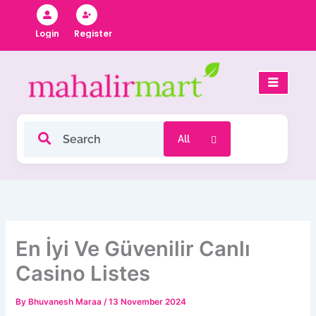
Skip
to
Register
Login
content
En İyi Ve Güvenilir Canlı
Casino Listes
By
Bhuvanesh Maraa
/
13 November 2024