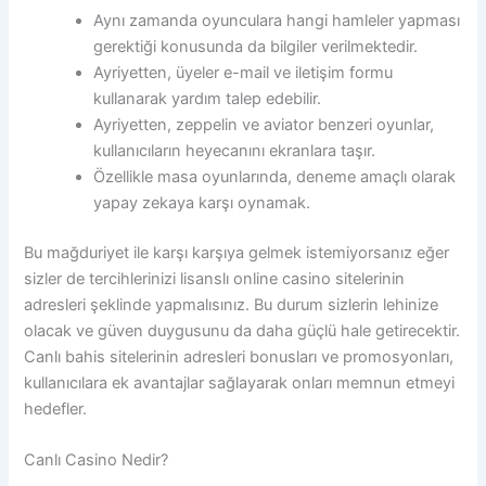
Aynı zamanda oyunculara hangi hamleler yapması
gerektiği konusunda da bilgiler verilmektedir.
Ayriyetten, üyeler e-mail ve iletişim formu
kullanarak yardım talep edebilir.
Ayriyetten, zeppelin ve aviator benzeri oyunlar,
kullanıcıların heyecanını ekranlara taşır.
Özellikle masa oyunlarında, deneme amaçlı olarak
yapay zekaya karşı oynamak.
Bu mağduriyet ile karşı karşıya gelmek istemiyorsanız eğer
sizler de tercihlerinizi lisanslı online casino sitelerinin
adresleri şeklinde yapmalısınız. Bu durum sizlerin lehinize
olacak ve güven duygusunu da daha güçlü hale getirecektir.
Canlı bahis sitelerinin adresleri bonusları ve promosyonları,
kullanıcılara ek avantajlar sağlayarak onları memnun etmeyi
hedefler.
Canlı Casino Nedir?