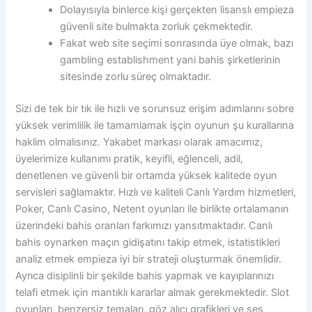
Dolayısıyla binlerce kişi gerçekten lisanslı empieza
güvenli site bulmakta zorluk çekmektedir.
Fakat web site seçimi sonrasında üye olmak, bazı
gambling establishment yani bahis şirketlerinin
sitesinde zorlu süreç olmaktadır.
Sizi de tek bir tık ile hızlı ve sorunsuz erişim adımlarını sobre
yüksek verimlilik ile tamamlamak işçin oyunun şu kurallarına
haklim olmalısınız. Yakabet markası olarak amacımız,
üyelerimize kullanımı pratik, keyifli, eğlenceli, adil,
denetlenen ve güvenli bir ortamda yüksek kalitede oyun
servisleri sağlamaktır. Hızlı ve kaliteli Canlı Yardım hizmetleri,
Poker, Canlı Casino, Netent oyunları ile birlikte ortalamanın
üzerindeki bahis oranları farkımızı yansıtmaktadır. Canlı
bahis oynarken maçın gidişatını takip etmek, istatistikleri
analiz etmek empieza iyi bir strateji oluşturmak önemlidir.
Ayrıca disiplinli bir şekilde bahis yapmak ve kayıplarınızı
telafi etmek için mantıklı kararlar almak gerekmektedir. Slot
oyunları, benzersiz temaları, göz alıcı grafikleri ve ses