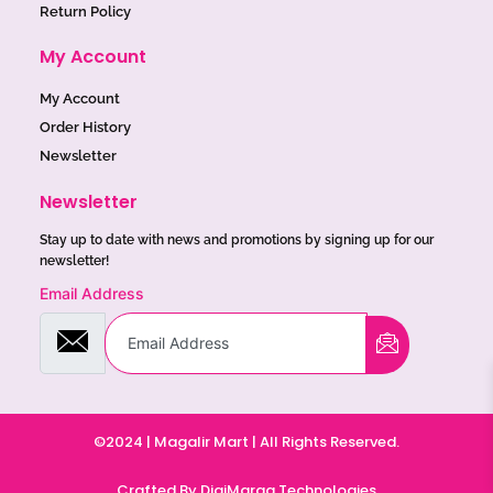
Return Policy
My Account
My Account
Order History
Newsletter
Newsletter
Stay up to date with news and promotions by signing up for our
newsletter!
Email Address
©2024 | Magalir Mart | All Rights Reserved.
Crafted By DigiMaraa Technologies