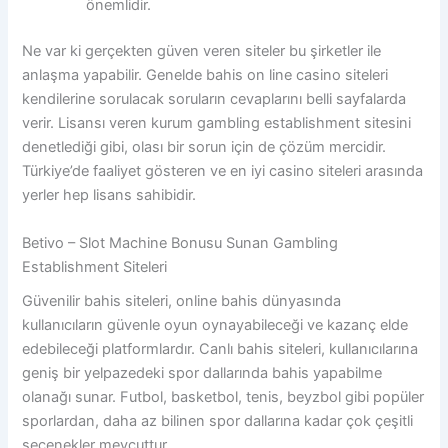
önemlidir.
Ne var ki gerçekten güven veren siteler bu şirketler ile
anlaşma yapabilir. Genelde bahis on line casino siteleri
kendilerine sorulacak soruların cevaplarını belli sayfalarda
verir. Lisansı veren kurum gambling establishment sitesini
denetlediği gibi, olası bir sorun için de çözüm mercidir.
Türkiye’de faaliyet gösteren ve en iyi casino siteleri arasında
yerler hep lisans sahibidir.
Betivo – Slot Machine Bonusu Sunan Gambling
Establishment Siteleri
Güvenilir bahis siteleri, online bahis dünyasında
kullanıcıların güvenle oyun oynayabileceği ve kazanç elde
edebileceği platformlardır. Canlı bahis siteleri, kullanıcılarına
geniş bir yelpazedeki spor dallarında bahis yapabilme
olanağı sunar. Futbol, basketbol, tenis, beyzbol gibi popüler
sporlardan, daha az bilinen spor dallarına kadar çok çeşitli
seçenekler mevcuttur.