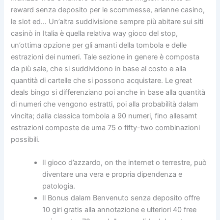
reward senza deposito per le scommesse, arianne casino,
le slot ed… Un’altra suddivisione sempre più abitare sui siti
casinò in Italia è quella relativa way gioco del stop,
un’ottima opzione per gli amanti della tombola e delle
estrazioni dei numeri. Tale sezione in genere è composta
da più sale, che si suddividono in base al costo e alla
quantità di cartelle che si possono acquistare. Le great
deals bingo si differenziano poi anche in base alla quantità
di numeri che vengono estratti, poi alla probabilità dalam
vincita; dalla classica tombola a 90 numeri, fino allesamt
estrazioni composte de uma 75 o fifty-two combinazioni
possibili.
Il gioco d’azzardo, on the internet o terrestre, può
diventare una vera e propria dipendenza e
patologia.
Il Bonus dalam Benvenuto senza deposito offre
10 giri gratis alla annotazione e ulteriori 40 free