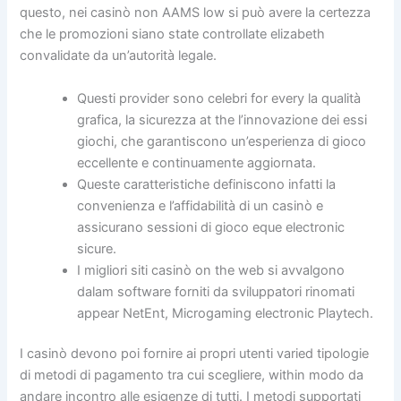
questo, nei casinò non AAMS low si può avere la certezza
che le promozioni siano state controllate elizabeth
convalidate da un’autorità legale.
Questi provider sono celebri for every la qualità
grafica, la sicurezza at the l’innovazione dei essi
giochi, che garantiscono un’esperienza di gioco
eccellente e continuamente aggiornata.
Queste caratteristiche definiscono infatti la
convenienza e l’affidabilità di un casinò e
assicurano sessioni di gioco eque electronic
sicure.
I migliori siti casinò on the web si avvalgono
dalam software forniti da sviluppatori rinomati
appear NetEnt, Microgaming electronic Playtech.
I casinò devono poi fornire ai propri utenti varied tipologie
di metodi di pagamento tra cui scegliere, within modo da
andare incontro alle esigenze di tutti. I metodi supportati