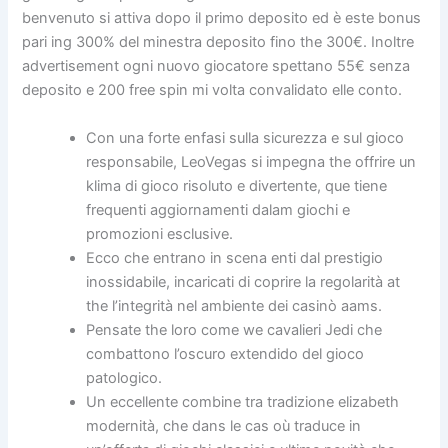
benvenuto si attiva dopo il primo deposito ed è este bonus
pari ing 300% del minestra deposito fino the 300€. Inoltre
advertisement ogni nuovo giocatore spettano 55€ senza
deposito e 200 free spin mi volta convalidato elle conto.
Con una forte enfasi sulla sicurezza e sul gioco
responsabile, LeoVegas si impegna the offrire un
klima di gioco risoluto e divertente, que tiene
frequenti aggiornamenti dalam giochi e
promozioni esclusive.
Ecco che entrano in scena enti dal prestigio
inossidabile, incaricati di coprire la regolarità at
the l’integrità nel ambiente dei casinò aams.
Pensate the loro come we cavalieri Jedi che
combattono l’oscuro extendido del gioco
patologico.
Un eccellente combine tra tradizione elizabeth
modernità, che dans le cas où traduce in