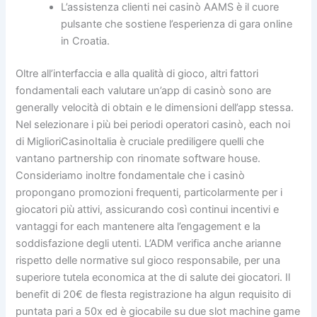
L’assistenza clienti nei casinò AAMS è il cuore
pulsante che sostiene l’esperienza di gara online
in Croatia.
Oltre all’interfaccia e alla qualità di gioco, altri fattori
fondamentali each valutare un’app di casinò sono are
generally velocità di obtain e le dimensioni dell’app stessa.
Nel selezionare i più bei periodi operatori casinò, each noi
di MiglioriCasinoItalia è cruciale prediligere quelli che
vantano partnership con rinomate software house.
Consideriamo inoltre fondamentale che i casinò
propongano promozioni frequenti, particolarmente per i
giocatori più attivi, assicurando così continui incentivi e
vantaggi for each mantenere alta l’engagement e la
soddisfazione degli utenti. L’ADM verifica anche arianne
rispetto delle normative sul gioco responsabile, per una
superiore tutela economica at the di salute dei giocatori. Il
benefit di 20€ de flesta registrazione ha algun requisito di
puntata pari a 50x ed è giocabile su due slot machine game