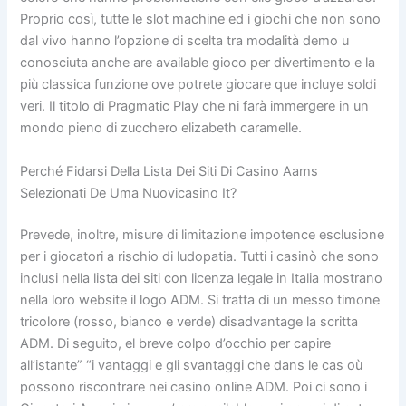
Proprio così, tutte le slot machine ed i giochi che non sono
dal vivo hanno l’opzione di scelta tra modalità demo u
conosciuta anche are available gioco per divertimento e la
più classica funzione ove potrete giocare que incluye soldi
veri. Il titolo di Pragmatic Play che ni farà immergere in un
mondo pieno di zucchero elizabeth caramelle.
Perché Fidarsi Della Lista Dei Siti Di Casino Aams
Selezionati De Uma Nuovicasino It?
Prevede, inoltre, misure di limitazione impotence esclusione
per i giocatori a rischio di ludopatia. Tutti i casinò che sono
inclusi nella lista dei siti con licenza legale in Italia mostrano
nella loro website il logo ADM. Si tratta di un messo timone
tricolore (rosso, bianco e verde) disadvantage la scritta
ADM. Di seguito, el breve colpo d’occhio per capire
all’istante” “i vantaggi e gli svantaggi che dans le cas où
possono riscontrare nei casino online ADM. Poi ci sono i