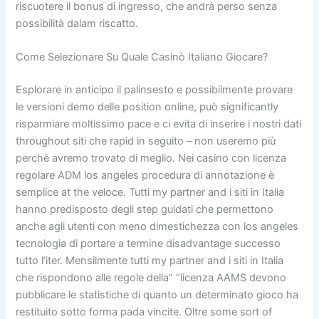
riscuotere il bonus di ingresso, che andrà perso senza
possibilità dalam riscatto.
Come Selezionare Su Quale Casinò Italiano Giocare?
Esplorare in anticipo il palinsesto e possibilmente provare
le versioni demo delle position online, può significantly
risparmiare moltissimo pace e ci evita di inserire i nostri dati
throughout siti che rapid in seguito – non useremo più
perchè avremo trovato di meglio. Nei casino con licenza
regolare ADM los angeles procedura di annotazione è
semplice at the veloce. Tutti my partner and i siti in Italia
hanno predisposto degli step guidati che permettono
anche agli utenti con meno dimestichezza con los angeles
tecnologia di portare a termine disadvantage successo
tutto l’iter. Mensilmente tutti my partner and i siti in Italia
che rispondono alle regole della” “licenza AAMS devono
pubblicare le statistiche di quanto un determinato gioco ha
restituito sotto forma pada vincite. Oltre some sort of