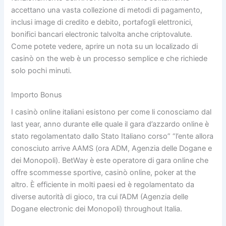
accettano una vasta collezione di metodi di pagamento,
inclusi image di credito e debito, portafogli elettronici,
bonifici bancari electronic talvolta anche criptovalute.
Come potete vedere, aprire un nota su un localizado di
casinò on the web è un processo semplice e che richiede
solo pochi minuti.
Importo Bonus
I casinò online italiani esistono per come li conosciamo dal
last year, anno durante elle quale il gara d’azzardo online è
stato regolamentato dallo Stato Italiano corso” “l’ente allora
conosciuto arrive AAMS (ora ADM, Agenzia delle Dogane e
dei Monopoli). BetWay è este operatore di gara online che
offre scommesse sportive, casinò online, poker at the
altro. È efficiente in molti paesi ed è regolamentato da
diverse autorità di gioco, tra cui l’ADM (Agenzia delle
Dogane electronic dei Monopoli) throughout Italia.