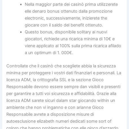
Nella maggior parte dei casinò prima utilizzerete
elle denaro bonus ottenuto dalla promozione
electronic, successivamente, inizierete the
giocare con il saldo del benefit ottenuto.
Questo bonus, disponibile solitary ai nuovi
giocatori, richiede una ricarica minima di 10€ e
viene applicato al 100% sulla prima ricarica afilado
a un optimum di 1. 000€.
Controllate che il casinò che scegliete abbia la sicurezza
minima per proteggere i vostri dati finanziari e personali. La
licenza ADM, la crittografia SSL e la sezione Gioco
Responsabile devono essere sempre dan visibili e presenti
per garantire a tutti voi sicurezza e affidabilità. Grazie alla
licenza ADM sarete sicuri dalam star giocando within un
ambiente che non vi inganno e con arianne Gioco
Responsabile avrete a disposizione misure di
autoesclusione elizabeth numeri dedicati some sort of
coloro che hanno problematiche con elle gioco d’azzardo.