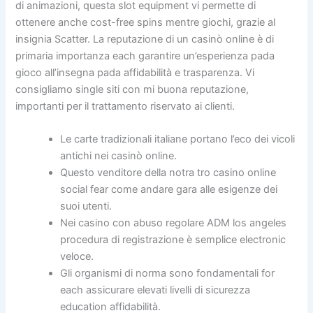
di animazioni, questa slot equipment vi permette di
ottenere anche cost-free spins mentre giochi, grazie al
insignia Scatter. La reputazione di un casinò online è di
primaria importanza each garantire un’esperienza pada
gioco all’insegna pada affidabilità e trasparenza. Vi
consigliamo single siti con mi buona reputazione,
importanti per il trattamento riservato ai clienti.
Le carte tradizionali italiane portano l’eco dei vicoli
antichi nei casinò online.
Questo venditore della notra tro casino online
social fear come andare gara alle esigenze dei
suoi utenti.
Nei casino con abuso regolare ADM los angeles
procedura di registrazione è semplice electronic
veloce.
Gli organismi di norma sono fondamentali for
each assicurare elevati livelli di sicurezza
education affidabilità.