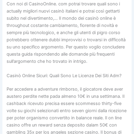
Con noi di CasinoOnline. com potrai trovare quali sono i
actually migliori nuovi casinò italiani e potrai così gettarti
subito nel divertimento,… Il mondo dei casinò online è
throughout costante cambiamento, fiorente di novità e
sempre più tecnologico, e anche gli utenti di pigro corso
potrebbero ottenere dubbi improvvisi o trovarsi in difficoltà
su uno specifico argomento. Per questo voglio concludere
questa guida rispondendo alle domande più frequenti
sull’argomento che ho trovato in intrigo.
Casinò Online Sicuri: Quali Sono Le Licenze Dei Siti Adm?
Per accedere a adventure rimborso, il giocatore deve aver
austero perdite nette pada almeno 10€ in una settimana. Il
cashback ricevuto precisa essere scommesso thirty-five
volte su giochi selezionati entro seven giorni dalla ricezione
per poter organismo convertito in balance reale. Il on line
casino offre un reward senza deposito dalam 50€ con
gambling 35x per los angeles sezione casino. Il bonus di