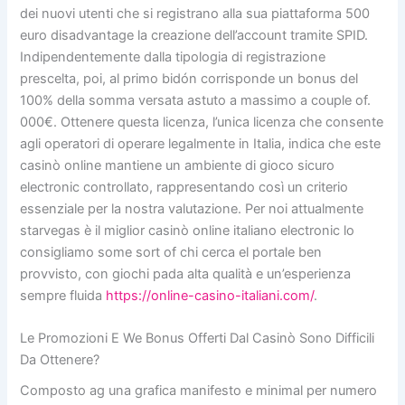
dei nuovi utenti che si registrano alla sua piattaforma 500
euro disadvantage la creazione dell’account tramite SPID.
Indipendentemente dalla tipologia di registrazione
prescelta, poi, al primo bidón corrisponde un bonus del
100% della somma versata astuto a massimo a couple of.
000€. Ottenere questa licenza, l’unica licenza che consente
agli operatori di operare legalmente in Italia, indica che este
casinò online mantiene un ambiente di gioco sicuro
electronic controllato, rappresentando così un criterio
essenziale per la nostra valutazione. Per noi attualmente
starvegas è il miglior casinò online italiano electronic lo
consigliamo some sort of chi cerca el portale ben
provvisto, con giochi pada alta qualità e un’esperienza
sempre fluida
https://online-casino-italiani.com/
.
Le Promozioni E We Bonus Offerti Dal Casinò Sono Difficili
Da Ottenere?
Composto ag una grafica manifesto e minimal per numero