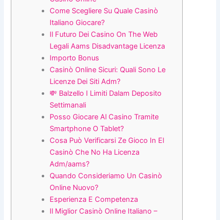
Come Scegliere Su Quale Casinò
Italiano Giocare?
Il Futuro Dei Casino On The Web
Legali Aams Disadvantage Licenza
Importo Bonus
Casinò Online Sicuri: Quali Sono Le
Licenze Dei Siti Adm?
💸 Balzello I Limiti Dalam Deposito
Settimanali
Posso Giocare Al Casino Tramite
Smartphone O Tablet?
Cosa Può Verificarsi Ze Gioco In El
Casinò Che No Ha Licenza
Adm/aams?
Quando Consideriamo Un Casinò
Online Nuovo?
Esperienza E Competenza
Il Miglior Casinò Online Italiano –