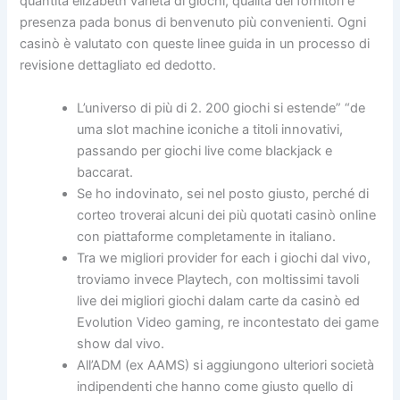
quantità elizabeth varietà di giochi, qualità dei fornitori e
presenza pada bonus di benvenuto più convenienti. Ogni
casinò è valutato con queste linee guida in un processo di
revisione dettagliato ed dedotto.
L’universo di più di 2. 200 giochi si estende” “de
uma slot machine iconiche a titoli innovativi,
passando per giochi live come blackjack e
baccarat.
Se ho indovinato, sei nel posto giusto, perché di
corteo troverai alcuni dei più quotati casinò online
con piattaforme completamente in italiano.
Tra we migliori provider for each i giochi dal vivo,
troviamo invece Playtech, con moltissimi tavoli
live dei migliori giochi dalam carte da casinò ed
Evolution Video gaming, re incontestato dei game
show dal vivo.
All’ADM (ex AAMS) si aggiungono ulteriori società
indipendenti che hanno come giusto quello di