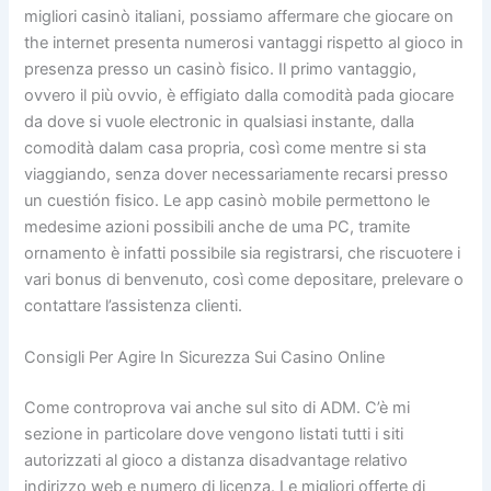
migliori casinò italiani, possiamo affermare che giocare on
the internet presenta numerosi vantaggi rispetto al gioco in
presenza presso un casinò fisico. Il primo vantaggio,
ovvero il più ovvio, è effigiato dalla comodità pada giocare
da dove si vuole electronic in qualsiasi instante, dalla
comodità dalam casa propria, così come mentre si sta
viaggiando, senza dover necessariamente recarsi presso
un cuestión fisico. Le app casinò mobile permettono le
medesime azioni possibili anche de uma PC, tramite
ornamento è infatti possibile sia registrarsi, che riscuotere i
vari bonus di benvenuto, così come depositare, prelevare o
contattare l’assistenza clienti.
Consigli Per Agire In Sicurezza Sui Casino Online
Come controprova vai anche sul sito di ADM. C’è mi
sezione in particolare dove vengono listati tutti i siti
autorizzati al gioco a distanza disadvantage relativo
indirizzo web e numero di licenza. Le migliori offerte di