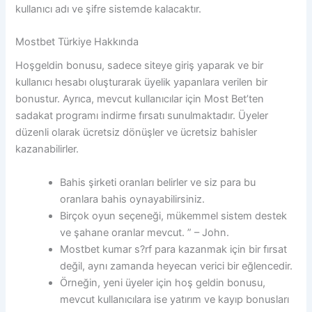
kullanıcı adı ve şifre sistemde kalacaktır.
Mostbet Türkiye Hakkında
Hoşgeldin bonusu, sadece siteye giriş yaparak ve bir
kullanıcı hesabı oluşturarak üyelik yapanlara verilen bir
bonustur. Ayrıca, mevcut kullanıcılar için Most Bet’ten
sadakat programı indirme fırsatı sunulmaktadır. Üyeler
düzenli olarak ücretsiz dönüşler ve ücretsiz bahisler
kazanabilirler.
Bahis şirketi oranları belirler ve siz para bu
oranlara bahis oynayabilirsiniz.
Birçok oyun seçeneği, mükemmel sistem destek
ve şahane oranlar mevcut. ” – John.
Mostbet kumar s?rf para kazanmak için bir fırsat
değil, aynı zamanda heyecan verici bir eğlencedir.
Örneğin, yeni üyeler için hoş geldin bonusu,
mevcut kullanıcılara ise yatırım ve kayıp bonusları