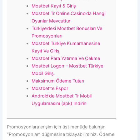
Mostbet Kayıt & Giriş
Mostbet Tr Online Casino’da Hangi
Oyunlar Mevcuttur
Türkiye’deki Mostbet Bonusları Ve
Promosyonları
Mostbet Türkiye Kumarhanesine
Kayıt Ve Giriş
Mostbet Para Yatırma Ve Çekme
Mostbet Logon – Mostbet Türkiye
Mobil Giriş
Maksimum Ödeme Tutarı
Mostbet’te Espor
Android’de Mostbet Tr Mobil
Uygulamasını (apk) Indirin
Promosyonlara erişim için üst menüde bulunan
“Promosyonlar” düğmesine tıklayabilirsiniz. Ödeme