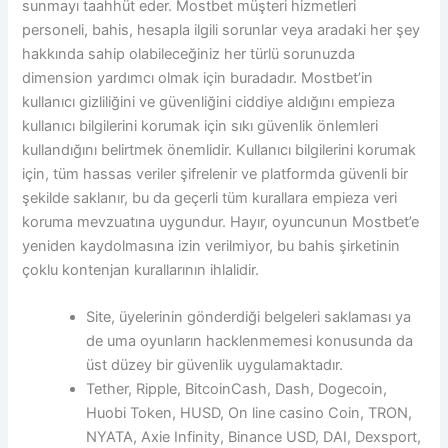
sunmayı taahhüt eder. Mostbet müşteri hizmetleri
personeli, bahis, hesapla ilgili sorunlar veya aradaki her şey
hakkında sahip olabileceğiniz her türlü sorunuzda
dimension yardımcı olmak için buradadır. Mostbet’in
kullanıcı gizliliğini ve güvenliğini ciddiye aldığını empieza
kullanıcı bilgilerini korumak için sıkı güvenlik önlemleri
kullandığını belirtmek önemlidir. Kullanıcı bilgilerini korumak
için, tüm hassas veriler şifrelenir ve platformda güvenli bir
şekilde saklanır, bu da geçerli tüm kurallara empieza veri
koruma mevzuatına uygundur. Hayır, oyuncunun Mostbet’e
yeniden kaydolmasına izin verilmiyor, bu bahis şirketinin
çoklu kontenjan kurallarının ihlalidir.
Site, üyelerinin gönderdiği belgeleri saklaması ya
de uma oyunların hacklenmemesi konusunda da
üst düzey bir güvenlik uygulamaktadır.
Tether, Ripple, BitcoinCash, Dash, Dogecoin,
Huobi Token, HUSD, On line casino Coin, TRON,
NYATA, Axie Infinity, Binance USD, DAI, Dexsport,