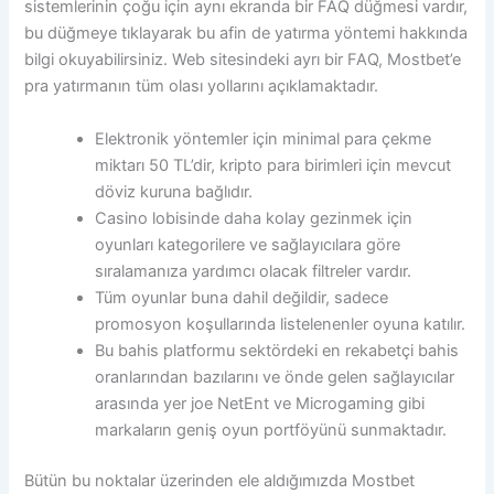
sistemlerinin çoğu için aynı ekranda bir FAQ düğmesi vardır,
bu düğmeye tıklayarak bu afin de yatırma yöntemi hakkında
bilgi okuyabilirsiniz. Web sitesindeki ayrı bir FAQ, Mostbet’e
pra yatırmanın tüm olası yollarını açıklamaktadır.
Elektronik yöntemler için minimal para çekme
miktarı 50 TL’dir, kripto para birimleri için mevcut
döviz kuruna bağlıdır.
Casino lobisinde daha kolay gezinmek için
oyunları kategorilere ve sağlayıcılara göre
sıralamanıza yardımcı olacak filtreler vardır.
Tüm oyunlar buna dahil değildir, sadece
promosyon koşullarında listelenenler oyuna katılır.
Bu bahis platformu sektördeki en rekabetçi bahis
oranlarından bazılarını ve önde gelen sağlayıcılar
arasında yer joe NetEnt ve Microgaming gibi
markaların geniş oyun portföyünü sunmaktadır.
Bütün bu noktalar üzerinden ele aldığımızda Mostbet