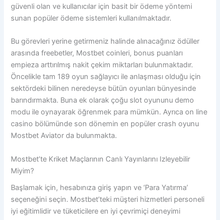
güvenli olan ve kullanıcılar için basit bir ödeme yöntemi
sunan popüler ödeme sistemleri kullanılmaktadır.
Bu görevleri yerine getirmeniz halinde alınacağınız ödüller
arasında freebetler, Mostbet coinleri, bonus puanları
empieza arttırılmış nakit çekim miktarları bulunmaktadır.
Öncelikle tam 189 oyun sağlayıcı ile anlaşması olduğu için
sektördeki bilinen neredeyse bütün oyunları bünyesinde
barındırmakta. Buna ek olarak çoğu slot oyununu demo
modu ile oynayarak öğrenmek para mümkün. Ayrıca on line
casino bölümünde son dönemin en popüler crash oyunu
Mostbet Aviator da bulunmakta.
Mostbet’te Kriket Maçlarının Canlı Yayınlarını Izleyebilir
Miyim?
Başlamak için, hesabınıza giriş yapın ve ‘Para Yatırma’
seçeneğini seçin. Mostbet’teki müşteri hizmetleri personeli
iyi eğitimlidir ve tüketicilere en iyi çevrimiçi deneyimi