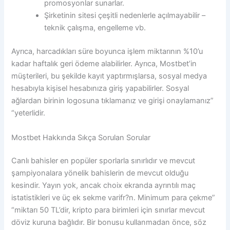
promosyonlar sunarlar.
Şirketinin sitesi çeşitli nedenlerle açılmayabilir –
teknik çalışma, engelleme vb.
Ayrıca, harcadıkları süre boyunca işlem miktarının %10’u
kadar haftalık geri ödeme alabilirler. Ayrıca, Mostbet’in
müşterileri, bu şekilde kayıt yaptırmışlarsa, sosyal medya
hesabıyla kişisel hesabınıza giriş yapabilirler. Sosyal
ağlardan birinin logosuna tıklamanız ve girişi onaylamanız”
“yeterlidir.
Mostbet Hakkında Sıkça Sorulan Sorular
Canlı bahisler en popüler sporlarla sınırlıdır ve mevcut
şampiyonalara yönelik bahislerin de mevcut olduğu
kesindir. Yayın yok, ancak choix ekranda ayrıntılı maç
istatistikleri ve üç ek sekme varifr?n. Minimum para çekme”
“miktarı 50 TL’dir, kripto para birimleri için sınırlar mevcut
döviz kuruna bağlıdır. Bir bonusu kullanmadan önce, söz