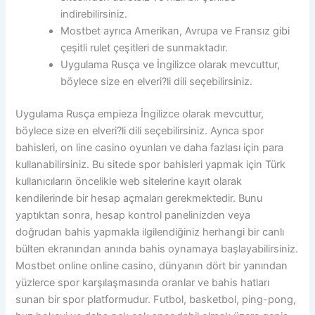
indirebilirsiniz.
Mostbet ayrıca Amerikan, Avrupa ve Fransız gibi
çeşitli rulet çeşitleri de sunmaktadır.
Uygulama Rusça ve İngilizce olarak mevcuttur,
böylece size en elveri?li dili seçebilirsiniz.
Uygulama Rusça empieza İngilizce olarak mevcuttur,
böylece size en elveri?li dili seçebilirsiniz. Ayrıca spor
bahisleri, on line casino oyunları ve daha fazlası için para
kullanabilirsiniz. Bu sitede spor bahisleri yapmak için Türk
kullanıcıların öncelikle web sitelerine kayıt olarak
kendilerinde bir hesap açmaları gerekmektedir. Bunu
yaptıktan sonra, hesap kontrol panelinizden veya
doğrudan bahis yapmakla ilgilendiğiniz herhangi bir canlı
bülten ekranından anında bahis oynamaya başlayabilirsiniz.
Mostbet online online casino, dünyanın dört bir yanından
yüzlerce spor karşılaşmasında oranlar ve bahis hatları
sunan bir spor platformudur. Futbol, basketbol, ping-pong,