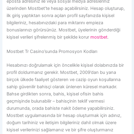
eposta adresiniz ile veya sosyal medya adresleriniz
üzerinden Mostbet’te hesap açabilirsiniz. Hesap oluşturup,
ilk giriş yaptıktan sonra açılan profil sayfanızda kişisel
bilgileriniz, hesabınızdaki para miktarını empieza
bonuslarınızı görürsünüz. Mostbet, üyelerinin gönderdiği
kişisel verileri şifrelenmiş bir şekilde korur
mostbet
.
Mostbet Tr Casino’sunda Promosyon Kodları
Hesabınızı doğrulamak için öncelikle kişisel dolabınızda bir
profil doldurmanız gerekir. Mostbet, 2009’dan bu yana
birçok ülkede faaliyet gösteren ve cazip oyun koşullarına
sahip güvenilir bahisçi olarak ünlenen küresel markadır.
Bahse girdikten sonra, bahis, kişisel ofisin bahis
geçmişinde bulunabilir – bahisçinin teklif vermesi
durumunda, orada bahiste nakit ödeme yapabilirsiniz.
Mostbet uygulamasında bir hesap oluşturmak için adınız,
doğum tarihiniz ve iletişim bilgileriniz dahil olmak üzere
kişisel verilerinizi sağlamanız ve bir şifre oluşturmanız