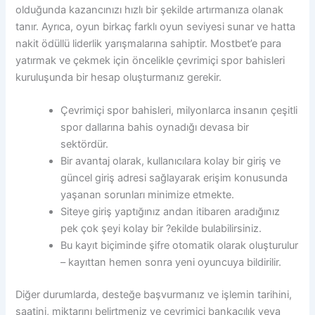
olduğunda kazancınızı hızlı bir şekilde artırmanıza olanak
tanır. Ayrıca, oyun birkaç farklı oyun seviyesi sunar ve hatta
nakit ödüllü liderlik yarışmalarına sahiptir. Mostbet’e para
yatırmak ve çekmek için öncelikle çevrimiçi spor bahisleri
kuruluşunda bir hesap oluşturmanız gerekir.
Çevrimiçi spor bahisleri, milyonlarca insanın çeşitli
spor dallarına bahis oynadığı devasa bir
sektördür.
Bir avantaj olarak, kullanıcılara kolay bir giriş ve
güncel giriş adresi sağlayarak erişim konusunda
yaşanan sorunları minimize etmekte.
Siteye giriş yaptığınız andan itibaren aradığınız
pek çok şeyi kolay bir ?ekilde bulabilirsiniz.
Bu kayıt biçiminde şifre otomatik olarak oluşturulur
– kayıttan hemen sonra yeni oyuncuya bildirilir.
Diğer durumlarda, desteğe başvurmanız ve işlemin tarihini,
saatini, miktarını belirtmeniz ve çevrimiçi bankacılık veya