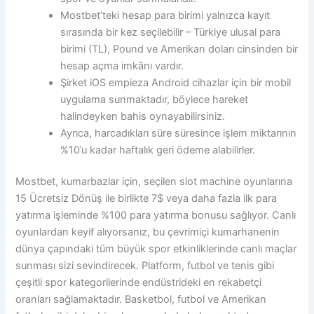
Mostbet’teki hesap para birimi yalnızca kayıt
sırasında bir kez seçilebilir – Türkiye ulusal para
birimi (TL), Pound ve Amerikan doları cinsinden bir
hesap açma imkânı vardır.
Şirket iOS empieza Android cihazlar için bir mobil
uygulama sunmaktadır, böylece hareket
halindeyken bahis oynayabilirsiniz.
Ayrıca, harcadıkları süre süresince işlem miktarının
%10’u kadar haftalık geri ödeme alabilirler.
Mostbet, kumarbazlar için, seçilen slot machine oyunlarına
15 Ücretsiz Dönüş ile birlikte 7$ veya daha fazla ilk para
yatırma işleminde %100 para yatırma bonusu sağlıyor. Canlı
oyunlardan keyif alıyorsanız, bu çevrimiçi kumarhanenin
dünya çapındaki tüm büyük spor etkinliklerinde canlı maçlar
sunması sizi sevindirecek. Platform, futbol ve tenis gibi
çeşitli spor kategorilerinde endüstrideki en rekabetçi
oranları sağlamaktadır. Basketbol, futbol ve Amerikan