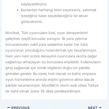
başlayabilirsiniz.
Bunlardan herhangi birini seçerseniz, yatırmak
istediğiniz tutarı seçebileceğiniz bir ekran
göreceksiniz.
Mostbet, Türk oyunculara özel, oyun deneyimlerini
geliştiren çeşitli bonuslar sunuyor. İlk para yatırma
bonuslarından nakit para iadelerine kadar her ödül,
oyuncunun yolculuğunu hızlandırmak için tasarlanmıştır.
Hem yeni hem sobre deneyimli oyunculara ekstra değer
sağlamayı amaçlayan bu bonuslara erişilebilir. Kullanıcıların
girişi sağlamak için kimlik bilgilerini doğru bir şekilde
girmeleri gerekir. Bu süreç hızlı olacak ve bahis empieza
oyun hizmetlerine anında erişimi güvence altına alacak
şekilde tasarlanmıştır. MostBet’in resmi web sitesi Türkçe
de dahil olmak üzere 38 dilde yerelleştirilmiştir.
PREVIOUS
NEXT