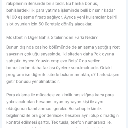
rakiplerinin ilerisinde bir sitedir. Bu harika bonus,
bahislerdeki ilk para yatırma işleminde belli bir sınır kadar
%100 eşleşme fırsatı sağlıyor. Ayrıca yeni kullanıcılar belirli
slot oyunları için 50 ücretsiz dönüş alacaklar.
Mostbet’in Diğer Bahis Sitelerinden Farkı Nedir?
Bunun dışında casino bölümünde de anlaşma yaptığı şirket
sayısının çokluğu sayesinde, iki siteden daha ?ok oyuna
sahiptir. Ayrıca Youwin empieza Bets10’da verilen
bonuslardan daha fazlası üyelere sunulmaktadır. Ortaklı
programı ise diğer iki sitede bulunmamakta, s?rf arkadaşını
getir bonusu yer almaktadır.
Para aklama ile mücadele ve kimlik hırsızlığına karşı para
yatırılacak olan hesabın, oyun oynayan kişi ile aynı
olduğunun kanıtlanması gerekir. Bu sebeple kimlik
bilgileriniz ile pra gönderilecek hesabın aynı olup olmadığın
kontrol edilmesi şarttır. Tek tuşla, telefon numaranız ile,