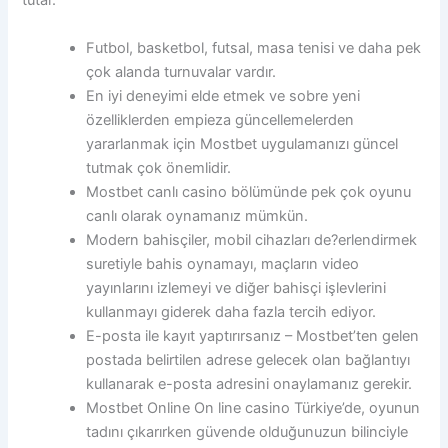
tutar.
Futbol, ​​basketbol, ​​futsal, masa tenisi ve daha pek
çok alanda turnuvalar vardır.
En iyi deneyimi elde etmek ve sobre yeni
özelliklerden empieza güncellemelerden
yararlanmak için Mostbet uygulamanızı güncel
tutmak çok önemlidir.
Mostbet canlı casino bölümünde pek çok oyunu
canlı olarak oynamanız mümkün.
Modern bahisçiler, mobil cihazları de?erlendirmek
suretiyle bahis oynamayı, maçların video
yayınlarını izlemeyi ve diğer bahisçi işlevlerini
kullanmayı giderek daha fazla tercih ediyor.
E-posta ile kayıt yaptırırsanız – Mostbet’ten gelen
postada belirtilen adrese gelecek olan bağlantıyı
kullanarak e-posta adresini onaylamanız gerekir.
Mostbet Online On line casino Türkiye’de, oyunun
tadını çıkarırken güvende olduğunuzun bilinciyle