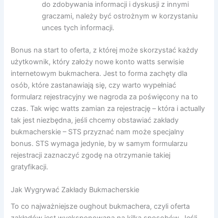
do zdobywania informacji i dyskusji z innymi
graczami, należy być ostrożnym w korzystaniu
unces tych informacji.
Bonus na start to oferta, z której może skorzystać każdy
użytkownik, który założy nowe konto watts serwisie
internetowym bukmachera. Jest to forma zachęty dla
osób, które zastanawiają się, czy warto wypełniać
formularz rejestracyjny we nagroda za poświęcony na to
czas. Tak więc watts zamian za rejestrację – która i actually
tak jest niezbędna, jeśli chcemy obstawiać zakłady
bukmacherskie – STS przyznać nam może specjalny
bonus. STS wymaga jedynie, by w samym formularzu
rejestracji zaznaczyć zgodę na otrzymanie takiej
gratyfikacji.
Jak Wygrywać Zakłady Bukmacherskie
To co najważniejsze oughout bukmachera, czyli oferta