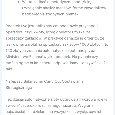
Warto zadbać o metodyczne podejście,
uwzględnić analizy meczów, formę zawodników
bądź średnią zdobytych bramek.
Podatek five jest obliczany em podstawie przychodu
operatora, czyli kwoty, którą operator uzyskał ze
sprzedaży zakładów. W praktyce oznacza in order to, że
jeśli owner zarobił na sprzedaży zakładów 1000 złotych, to
120 złotych zostanie automatycznie pobrane przez
Ministerstwo Finansów jako podatek. Na pytanie czy
można ograć bukmachera, odpowiadamy – oczywiście, że
tak!
Najlepszy Bukmacher Carry Out Obstawiania
Strategicznego
Też dzisiaj automatyczne sloty odgrywają kluczową rolę w
świecie” „szeroko rozumianego hazardu. Wygrana
najczęściej jest dzielona na wszystkich zwycięzców lub