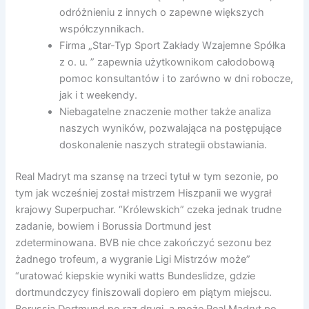
odróżnieniu z innych o zapewne większych
współczynnikach.
Firma „Star-Typ Sport Zakłady Wzajemne Spółka
z o. u. ” zapewnia użytkownikom całodobową
pomoc konsultantów i to zarówno w dni robocze,
jak i t weekendy.
Niebagatelne znaczenie mother także analiza
naszych wyników, pozwalająca na postępujące
doskonalenie naszych strategii obstawiania.
Real Madryt ma szansę na trzeci tytuł w tym sezonie, po
tym jak wcześniej został mistrzem Hiszpanii we wygrał
krajowy Superpuchar. “Królewskich” czeka jednak trudne
zadanie, bowiem i Borussia Dortmund jest
zdeterminowana. BVB nie chce zakończyć sezonu bez
żadnego trofeum, a wygranie Ligi Mistrzów może”
“uratować kiepskie wyniki watts Bundeslidze, gdzie
dortmundczycy finiszowali dopiero em piątym miejscu.
Borussia Dortmund po raz drugi, a może Real Madryt po