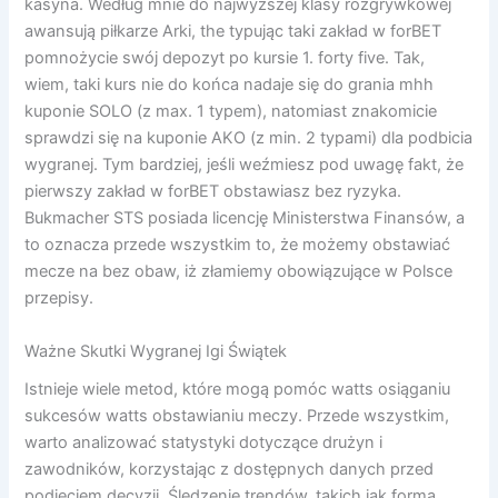
kasyna. Według mnie do najwyższej klasy rozgrywkowej
awansują piłkarze Arki, the typując taki zakład w forBET
pomnożycie swój depozyt po kursie 1. forty five. Tak,
wiem, taki kurs nie do końca nadaje się do grania mhh
kuponie SOLO (z max. 1 typem), natomiast znakomicie
sprawdzi się na kuponie AKO (z min. 2 typami) dla podbicia
wygranej. Tym bardziej, jeśli weźmiesz pod uwagę fakt, że
pierwszy zakład w forBET obstawiasz bez ryzyka.
Bukmacher STS posiada licencję Ministerstwa Finansów, a
to oznacza przede wszystkim to, że możemy obstawiać
mecze na bez obaw, iż złamiemy obowiązujące w Polsce
przepisy.
Ważne Skutki Wygranej Igi Świątek
Istnieje wiele metod, które mogą pomóc watts osiąganiu
sukcesów watts obstawianiu meczy. Przede wszystkim,
warto analizować statystyki dotyczące drużyn i
zawodników, korzystając z dostępnych danych przed
podjęciem decyzji. Śledzenie trendów, takich jak forma