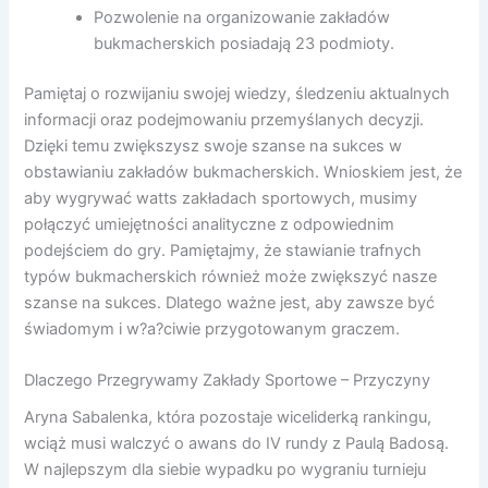
Pozwolenie na organizowanie zakładów
bukmacherskich posiadają 23 podmioty.
Pamiętaj o rozwijaniu swojej wiedzy, śledzeniu aktualnych
informacji oraz podejmowaniu przemyślanych decyzji.
Dzięki temu zwiększysz swoje szanse na sukces w
obstawianiu zakładów bukmacherskich. Wnioskiem jest, że
aby wygrywać watts zakładach sportowych, musimy
połączyć umiejętności analityczne z odpowiednim
podejściem do gry. Pamiętajmy, że stawianie trafnych
typów bukmacherskich również może zwiększyć nasze
szanse na sukces. Dlatego ważne jest, aby zawsze być
świadomym i w?a?ciwie przygotowanym graczem.
Dlaczego Przegrywamy Zakłady Sportowe – Przyczyny
Aryna Sabalenka, która pozostaje wiceliderką rankingu,
wciąż musi walczyć o awans do IV rundy z Paulą Badosą.
W najlepszym dla siebie wypadku po wygraniu turnieju