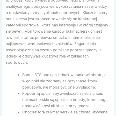
to proces, który wymaga odpowiedniego planowania,
analitycznego podejścia we wykorzystania naszej wiedzy
o obstawianych dyscyplinach sportowych. Kluczem carry
out sukcesu jest skoncentrowanie się na konkretnej
kategorii sportowej, która nas interesuje i w której czujemy
się pewni. Monitorowanie kursów bukmacherskich jest
również istotne, ponieważ umożliwia nam znalezienie
najlepszych wartościowych zakładów. Zagadnienia
psychologiczne są często pomijane poprzez graczy, a
jednak?e odgrywają kluczową rolę w zakładach
sportowych.
Bonus STS podlega jednak warunkowi obrotu, a
więc póki nie zagramy za przyznane środki
bonusowe, nie mogą być one wypłacone.
Popularną opcją, aby zwiększać zajecia unces
bukmacherskie są specjalne boosty, które mogą
obstawiać nowi all of us starzy gracze.
Chociaż fora bukmacherskie są często używane