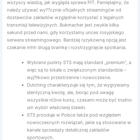
wszyscy wiedzą, jak wygląda sprawa PIT. Pamiętajmy, że
należy używać wy??cznie oficjalnych streamingów od
dostawców zakładów względnie korzystać z legalnych
transmisji telewizyjnych. Bukmacher jest zwykle kilka
sekund przed nami, gdy korzystamy unces rosyjskiego
serwera streamingowego. Bardziej ryzykowną opcją jest
czekanie mhh drugą bramkę i rozstrzygnięcie spotkania.
Wybrane punkty STS mają standard „premium”, a
więc są to lokale o zwiększonym standardzie –
wyj?tkowo przestrzenne i nowoczesne.
Dutching charakteryzuje się tym, że wygrywamy
identyczną kwotę, ale, biorąc pod uwagę
wszystkie różne kursy, czasami może być trudno
um wybór właściwej stawki.
STS przoduje w Polsce także pod względem
nowoczesnych rozwiązań, jakie są stosowane w
kanale sprzedaży detalicznej zakładów
sportowych.