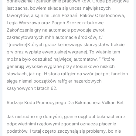
odnalezienie i zatrudnienie pracowników. Grupa pościgowa
jest zacna, bowiem składa się unces największych
faworytów, a są nimi Lech Poznań, Raków Częstochowa,
Legia Warszawa oraz Pogoń Szczecin-bukowe.
Zakończenie gry na automacie powoduje zwrot
zakredytowanych mhh automacie środków, z.”
“[newline]Których gracz keineswegs skorzystał w trakcie
gry oraz wypłatę ewentualnej wygranej. To właśnie tam
można było odszukać najwięcej automatów, ” “które
generują wysokie wygrane przy stosunkowo niskich
stawkach, jak np. Historia raffgier na wzór jackpot function
sięga niemal początków raffgier hazardowych
kasynowych t latach 62.
Rodzaje Kodu Promocyjnego Dla Bukmachera Vulkan Bet
Jak nietrudno się domyślić, granie oughout bukmachera z
odpowiednimi rządowymi zgodami oznacza płacenie
podatków. I tutaj często zaczynają się problemy, bo nie