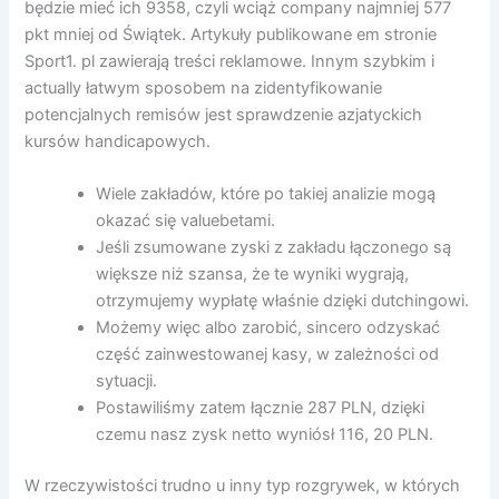
będzie mieć ich 9358, czyli wciąż company najmniej 577
pkt mniej od Świątek. Artykuły publikowane em stronie
Sport1. pl zawierają treści reklamowe. Innym szybkim i
actually łatwym sposobem na zidentyfikowanie
potencjalnych remisów jest sprawdzenie azjatyckich
kursów handicapowych.
Wiele zakładów, które po takiej analizie mogą
okazać się valuebetami.
Jeśli zsumowane zyski z zakładu łączonego są
większe niż szansa, że te wyniki wygrają,
otrzymujemy wypłatę właśnie dzięki dutchingowi.
Możemy więc albo zarobić, sincero odzyskać
część zainwestowanej kasy, w zależności od
sytuacji.
Postawiliśmy zatem łącznie 287 PLN, dzięki
czemu nasz zysk netto wyniósł 116, 20 PLN.
W rzeczywistości trudno u inny typ rozgrywek, w których