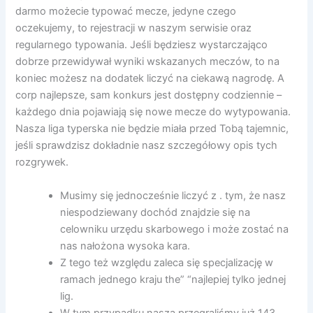
darmo możecie typować mecze, jedyne czego
oczekujemy, to rejestracji w naszym serwisie oraz
regularnego typowania. Jeśli będziesz wystarczająco
dobrze przewidywał wyniki wskazanych meczów, to na
koniec możesz na dodatek liczyć na ciekawą nagrodę. A
corp najlepsze, sam konkurs jest dostępny codziennie –
każdego dnia pojawiają się nowe mecze do wytypowania.
Nasza liga typerska nie będzie miała przed Tobą tajemnic,
jeśli sprawdzisz dokładnie nasz szczegółowy opis tych
rozgrywek.
Musimy się jednocześnie liczyć z . tym, że nasz
niespodziewany dochód znajdzie się na
celowniku urzędu skarbowego i może zostać na
nas nałożona wysoka kara.
Z tego też względu zaleca się specjalizację w
ramach jednego kraju the” “najlepiej tylko jednej
lig.
W tym przypadku nasza przegraliśmy już 143