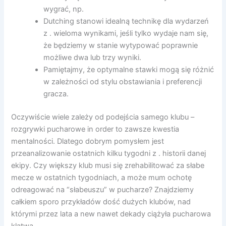
wygrać, np.
Dutching stanowi idealną technikę dla wydarzeń
z . wieloma wynikami, jeśli tylko wydaje nam się,
że będziemy w stanie wytypować poprawnie
możliwe dwa lub trzy wyniki.
Pamiętajmy, że optymalne stawki mogą się różnić
w zależności od stylu obstawiania i preferencji
gracza.
Oczywiście wiele zależy od podejścia samego klubu –
rozgrywki pucharowe in order to zawsze kwestia
mentalności. Dlatego dobrym pomysłem jest
przeanalizowanie ostatnich kilku tygodni z . historii danej
ekipy. Czy większy klub musi się zrehabilitować za słabe
mecze w ostatnich tygodniach, a może mum ochotę
odreagować na “słabeuszu” w pucharze? Znajdziemy
całkiem sporo przykładów dość dużych klubów, nad
którymi przez lata a new nawet dekady ciążyła pucharowa
klątwa .