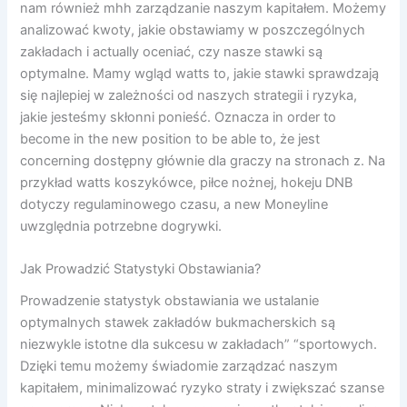
nam również mhh zarządzanie naszym kapitałem. Możemy
analizować kwoty, jakie obstawiamy w poszczególnych
zakładach i actually oceniać, czy nasze stawki są
optymalne. Mamy wgląd watts to, jakie stawki sprawdzają
się najlepiej w zależności od naszych strategii i ryzyka,
jakie jesteśmy skłonni ponieść. Oznacza in order to
become in the new position to be able to, że jest
concerning dostępny głównie dla graczy na stronach z. Na
przykład watts koszykówce, piłce nożnej, hokeju DNB
dotyczy regulaminowego czasu, a new Moneyline
uwzględnia potrzebne dogrywki.
Jak Prowadzić Statystyki Obstawiania?
Prowadzenie statystyk obstawiania we ustalanie
optymalnych stawek zakładów bukmacherskich są
niezwykle istotne dla sukcesu w zakładach” “sportowych.
Dzięki temu możemy świadomie zarządzać naszym
kapitałem, minimalizować ryzyko straty i zwiększać szanse