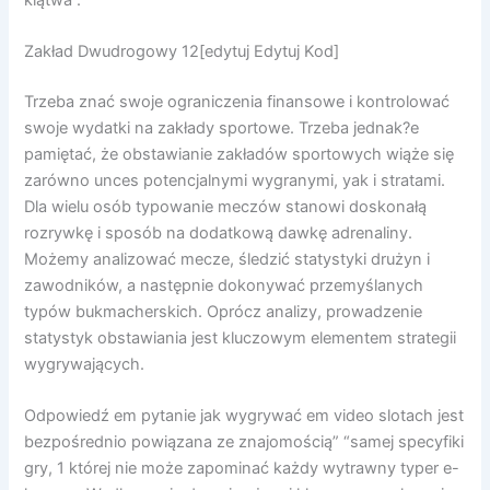
Zakład Dwudrogowy 12[edytuj Edytuj Kod]
Trzeba znać swoje ograniczenia finansowe i kontrolować
swoje wydatki na zakłady sportowe. Trzeba jednak?e
pamiętać, że obstawianie zakładów sportowych wiąże się
zarówno unces potencjalnymi wygranymi, yak i stratami.
Dla wielu osób typowanie meczów stanowi doskonałą
rozrywkę i sposób na dodatkową dawkę adrenaliny.
Możemy analizować mecze, śledzić statystyki drużyn i
zawodników, a następnie dokonywać przemyślanych
typów bukmacherskich. Oprócz analizy, prowadzenie
statystyk obstawiania jest kluczowym elementem strategii
wygrywających.
Odpowiedź em pytanie jak wygrywać em video slotach jest
bezpośrednio powiązana ze znajomością” “samej specyfiki
gry, 1 której nie może zapominać każdy wytrawny typer e-