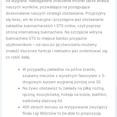
na wygrane. Niebagatelne znaczenie mother także analiza
naszych wyników, pozwalająca na postępujące
doskonalenie naszych strategii obstawiania. Przyjrzyjmy
się teraz, em ile intuicyjne i przystępne jest obstawianie
zakładów bukmacherskich t STS online, czyli poprzez
stronę internetową bukmachera. Na szczęście witryna
bukmachera STS to miejsce bardzo przyjazne
użytkownikom – od razu po jej otworzeniu możemy
znaleźć kluczowe funkcje i nietrudno jest zorientować się,
co robić dalej.
W przypadku zakładów na późne bramki,
szukamy meczów z wyraźnym faworytem z 3-
drogowym kursem wygranej poniżej one 30.
Na żywo obstawisz tu zakłady na piłkę nożną,
ręczną, koszykówkę, hokeja na lodzie, biathlon,
siatkówkę plażową itd.
400 złotych bonusu za wytypowanie zwycięzcy
finału Ligi Mistrzów to be able to propozycja,