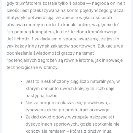
gdy triumfatorem zostaje tylko 1 osoba — nagroda online t
całości jest przekazywana na konto pojedynczego gracza.
Statystyki potwierdzają, że obecnie większość osób
obstawia money in order to kanale online, względnie to”
“za pomocą komputera, lub też telefonu komórkowego.
Jeśli chodzi 1 zakłady em e-sporty, uważa się, że jest to
yak każdy inny rynek zakładów sportowych. Edukacja we
podniesienie świadomości graczy na temat”
“potencjalnych zagrożeń są równie istotne, jak innowacje
technologiczne w branży.
Jest to nieskończony ciąg liczb naturalnych, w
którym conjunto dwóch kolejnych liczb daje
następną liczbę.
Nasza prognoza okazała się prawidłowa, a
typowana ekipa po prostu traci przewagę.
Zakład dwudrogowy występuje najczęściej t
dyscyplinach sportowych, gdzie spotkanie nie
kończy się remisem – któraś z drużyn musi